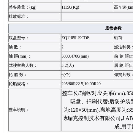
整备质量：(kg)
11150(Kg)
高车速(km
排放标准：
底盘参数
底盘型号：
EQ1185LJ9CDE
轴荷:
轴 数：
2
燃油种类
轴 距(mm)：
5000,4700(mm)
前 轮 距(
驾驶室乘人数：
3,2(人)
后 轮 距(
轮 胎 数：
6(个)
弹簧片数
轮胎规格：
295/80R22.5,10.00R20
整车长/轴距/对应关系(mm):8500
吸盘、扫刷代替;后防护装置
为:120×50(mm),离地高度为:
整车说明：
博瑞克控制技术有限公司,J A
成,用于