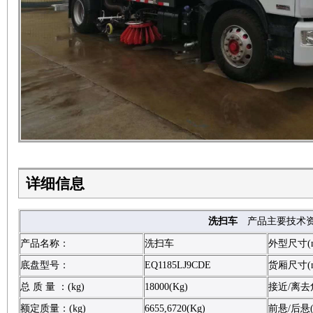
详细信息
洗扫车
产品主要技术
产品名称：
洗扫车
外型尺寸(
底盘型号：
EQ1185LJ9CDE
货厢尺寸(
总 质 量 ：(kg)
18000(Kg)
接近/离去角
额定质量：(kg)
6655,6720(Kg)
前悬/后悬(