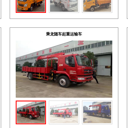
乘龙随车起重运输车