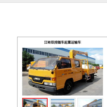
江铃双排随车起重运输车