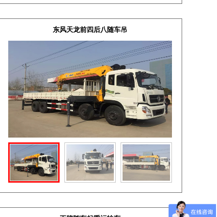
东风天龙前四后八随车吊