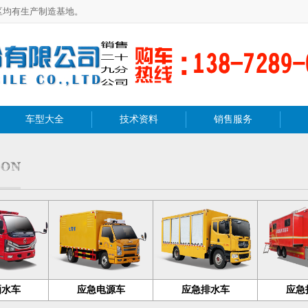
区均有生产制造基地。
车型大全
技术资料
销售服务
洒水车
应急电源车
应急排水车
应急