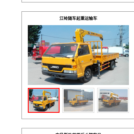
江铃随车起重运输车