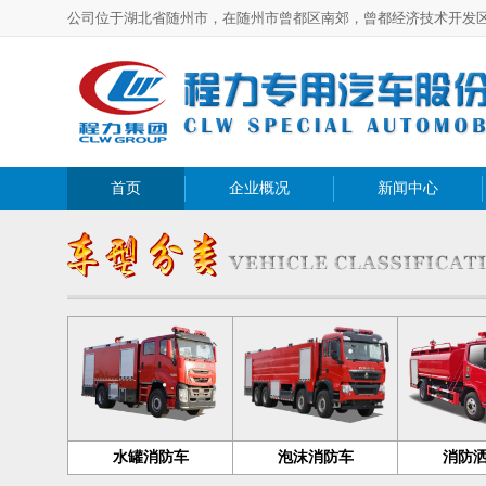
公司位于湖北省随州市，在随州市曾都区南郊，曾都经济技术开发
首页
企业概况
新闻中心
水罐消防车
泡沫消防车
消防