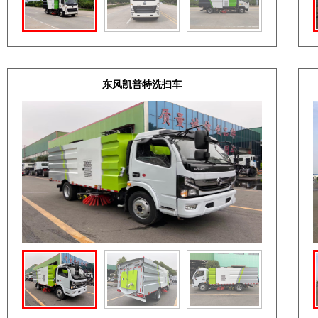
东风凯普特洗扫车