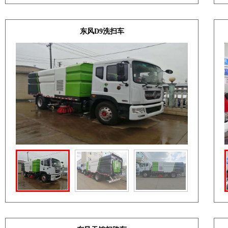
东风D9洗扫车