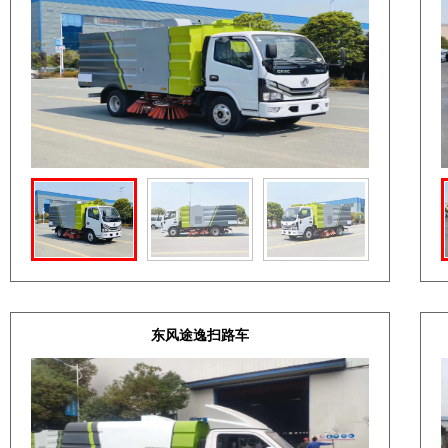
东风途逸扫路车