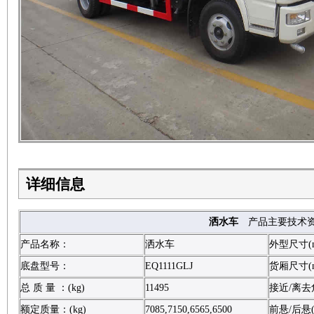
详细信息
洒水车
产品主要技术
产品名称：
洒水车
外型尺寸(
底盘型号：
EQ1111GLJ
货厢尺寸(
总 质 量 ：(kg)
11495
接近/离去角
额定质量：(kg)
7085,7150,6565,6500
前悬/后悬(