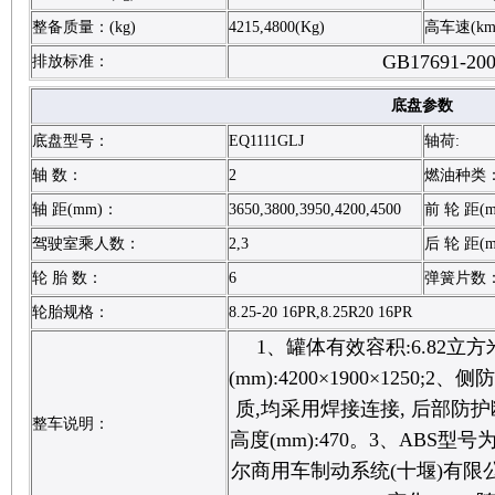
整备质量：(kg)
4215,4800(Kg)
高车速(km
GB17691-20
排放标准：
底盘参数
底盘型号：
EQ1111GLJ
轴荷:
轴 数：
2
燃油种类
轴 距(mm)：
3650,3800,3950,4200,4500
前 轮 距(
驾驶室乘人数：
2,3
后 轮 距(
轮 胎 数：
6
弹簧片数
轮胎规格：
8.25-20 16PR,8.25R20 16PR
1、罐体有效容积:6.82立
(mm):4200×1900×1250
质,均采用焊接连接, 后部防护断
整车说明：
高度(mm):470。3、ABS型号为
尔商用车制动系统(十堰)有限