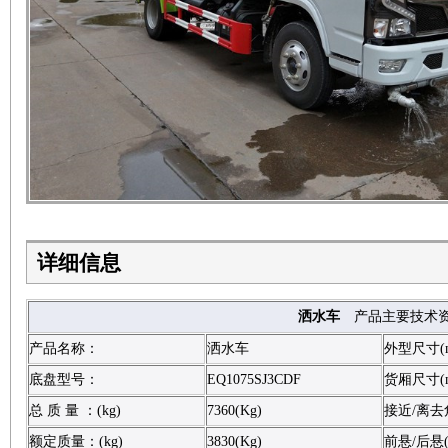
详细信息
洒水车
产品主要技术
产品名称：
洒水车
外型尺寸(
底盘型号：
EQ1075SJ3CDF
货厢尺寸(
总 质 量 ：(kg)
7360(Kg)
接近/离去角
额定质量：(kg)
3830(Kg)
前悬/后悬(