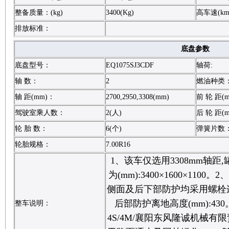
整备质量：(kg)
3400(Kg)
高车速(km
排放标准：
底盘参数
底盘型号：
EQ1075SJ3CDF
轴荷:
轴 数：
2
燃油种类
轴 距(mm)：
2700,2950,3308(mm)
前 轮 距(
驾驶室乘人数：
2(人)
后 轮 距(
轮 胎 数：
6(个)
弹簧片数
轮胎规格：
7.00R16
1、该车仅选用3308mm轴距
为(mm):3400×1600×110
侧面及后下部防护均采用螺栓连接,
后部防护离地高度(mm):430。3
整车说明：
4S/4M/襄阳东风隆诚机械有