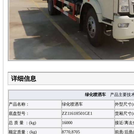
详细信息
绿化喷洒车
产品主要技
产品名称：
绿化喷洒车
外型尺寸(
底盘型号：
ZZ1161H501GE1
货厢尺寸(
总 质 量 ：(kg)
16000
接近/离去角
额定质量：(kg)
8770,8705
前悬/后悬(