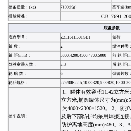
整备质量：(kg)
7100(Kg)
高车速(km
GB17691-20
排放标准：
底盘参数
底盘型号：
ZZ1161H501GE1
轴荷:
轴 数：
2
燃油种类
轴 距(mm)：
3800,4200,4500,4700,5000
前 轮 距(
驾驶室乘人数：
2,3
后 轮 距(
轮 胎 数：
6
弹簧片数
轮胎规格：
275/80R22.5,10.00R20,9.00R20,10.00-20
1、罐体有效容积11.42立方米
立方米,椭圆罐体尺寸为(mm):50
为4800×2300×1520。 2
及后下部防护均采用焊接连接,后部
整车说明：
防护离地高度(mm):480。3、A