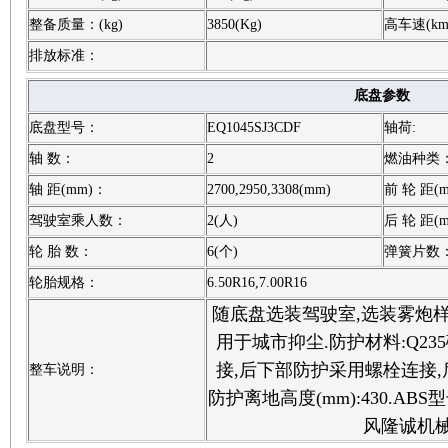
整备质量：(kg)
3850(Kg)
高车速(km
排放标准：
底盘参数
底盘型号：
EQ1045SJ3CDF
轴荷:
轴 数：
2
燃油种类
轴 距(mm)：
2700,2950,3308(mm)
前 轮 距(
驾驶室乘人数：
2(人)
后 轮 距(
轮 胎 数：
6(个)
弹簧片数
轮胎规格：
6.50R16,7.00R16
随底盘选装驾驶室,选装雾炮样
用于城市抑尘.防护材料:Q23
接,后下部防护采用螺栓连接,后部
整车说明：
防护离地高度(mm):430.ABS型号
风隆诚机