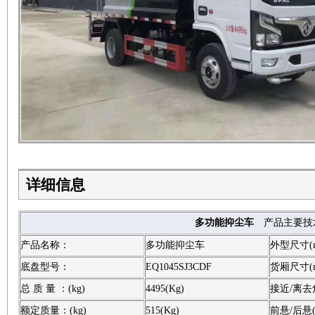
详细信息
多功能抑尘车
产品主要技
产品名称：
多功能抑尘车
外型尺寸(
底盘型号：
EQ1045SJ3CDF
货厢尺寸(
总 质 量 ：(kg)
4495(Kg)
接近/离去角
额定质量：(kg)
515(Kg)
前悬/后悬(