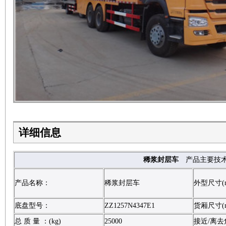
详细信息
稀浆封层车
产品主要技
产品名称：
稀浆封层车
外型尺寸(
底盘型号：
ZZ1257N4347E1
货厢尺寸(
总 质 量 ：(kg)
25000
接近/离去角