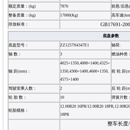
额定质量：(kg)
7870
前悬/后悬(
整备质量：(kg)
17000(Kg)
高车速(km
GB17691-20
排放标准：
底盘参数
底盘型号：
ZZ1257N4347E1
轴荷:
轴 数：
3
燃油种类
4025+1350,4000+1400,4325+
轴 距(mm)：
1350,4300+1400,4600+1350,
前 轮 距(
4575+1400
驾驶室乘人数：
2
后 轮 距(
轮 胎 数：
10
弹簧片数
12.00R20 16PR/12.00R20 18PR,12.00R20
轮胎规格：
18PR
整车长度