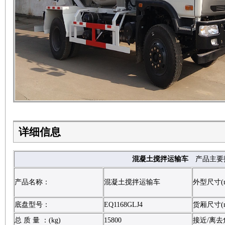
详细信息
混凝土搅拌运输车
产品主要
产品名称：
混凝土搅拌运输车
外型尺寸(
底盘型号：
EQ1168GLJ4
货厢尺寸(
总 质 量 ：(kg)
15800
接近/离去角