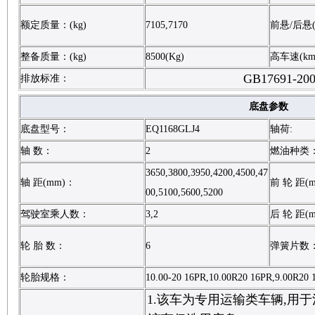
额定质量：(kg)
7105,7170
前悬/后悬(
整备质量：(kg)
8500(Kg)
高车速(km
GB17691-20
排放标准：
底盘参数
底盘型号：
EQ1168GLJ4
轴荷:
轴 数：
2
燃油种类
3650,3800,3950,4200,4500,47
轴 距(mm)：
前 轮 距(
00,5100,5600,5200
驾驶室乘人数：
3,2
后 轮 距(
轮 胎 数：
6
弹簧片数
轮胎规格：
10.00-20 16PR,10.00R20 16PR,9.00R20 
1.该车为专用运输类车辆,用于混