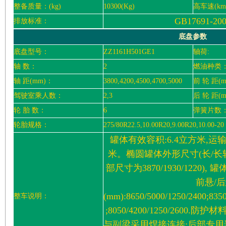
整备质量：(kg)
10300(Kg)
高车速(km
GB17691-20
排放标准：
底盘参数
底盘型号：
ZZ1161H501GE1
轴荷:
轴 数：
2
燃油种类
轴 距(mm)：
3800,4200,4500,4700,5000
前 轮 距(
驾驶室乘人数：
2,3
后 轮 距(
轮 胎 数：
6
弹簧片数
轮胎规格：
275/80R22.5,10.00R20,9.00R20,10.00-20
罐体有效容积:6.4立方米,运
米。椭圆罐体外形尺寸(长/长轴/短轴)
部尺寸为3870/1930/1220)
前悬/
(mm):8650/5000/1250/2400;8350
整车说明：
;8050/4200/1250/2600
与副梁采用焊接连接;后部专用