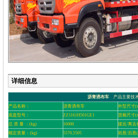
详细信息
沥青洒布车
产品主要技
产品名称：
沥青洒布车
外型尺寸(
底盘型号：
ZZ1161H501GE1
货厢尺寸(
总 质 量 ：(kg)
16000
接近/离去角
额定质量：(kg)
5570,5505
前悬/后悬(