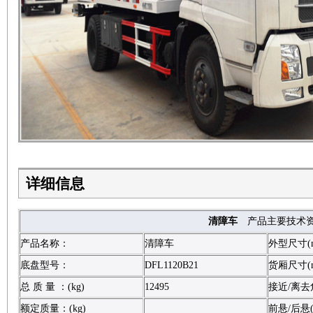
详细信息
清障车
产品主要技术
产品名称：
清障车
外型尺寸(
底盘型号：
DFL1120B21
货厢尺寸(
总 质 量 ：(kg)
12495
接近/离去角
额定质量：(kg)
前悬/后悬(