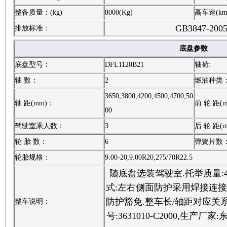
整备质量：(kg)
8000(Kg)
高车速(km
GB3847-200
排放标准：
底盘参数
底盘型号：
DFL1120B21
轴荷:
轴 数：
2
燃油种类
3650,3800,4200,4500,4700,50
轴 距(mm)：
前 轮 距(
00
驾驶室乘人数：
3
后 轮 距(
轮 胎 数：
6
弹簧片数
轮胎规格：
9.00-20,9.00R20,275/70R22.5
随底盘选装驾驶室.托举质量:43
式:左右侧面防护采用焊接连接
防护豁免.整车长/轴距对应关系为(mm)
整车说明：
号:3631010-C2000,生