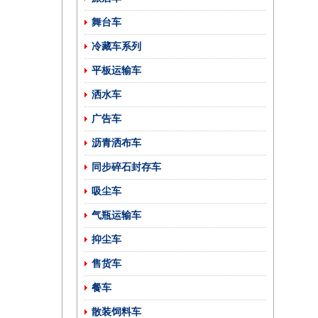
舞台车
冷藏车系列
平板运输车
洒水车
广告车
沥青洒布车
同步碎石封存车
吸尘车
气瓶运输车
抑尘车
售货车
餐车
散装饲料车