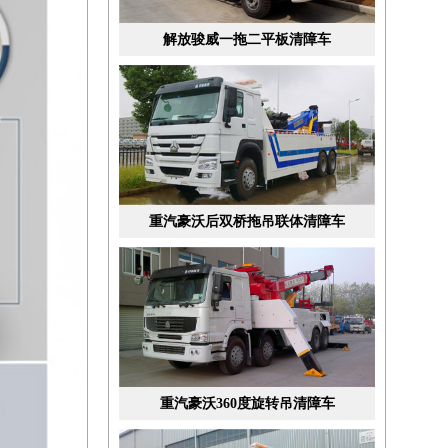
解放骏威一拖二平板清障车
重汽豪沃后双桥拖吊联体清障车
重汽豪沃360度旋转吊清障车