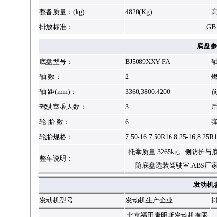
整备质量：(kg)
4820(Kg)
高
排放标准：
GB1
底盘参
底盘型号：
BJ5089XXY-FA
轴
轴 数：
2
轴 距(mm)：
3360,3800,4200
前
驾驶室乘人数：
3
后
轮 胎 数：
6
轮胎规格：
7.50-16 7.50R16 8.25-16,8.25R
托举质量:3265kg。侧防
整车说明：
随底盘选装驾驶室.ABS厂家:
发动机
发动机型号
发动机生产企业
排
北京福田康明斯发动机有限