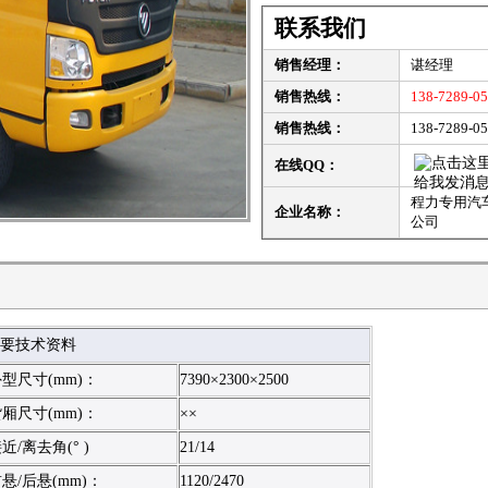
联系我们
销售经理：
谌经理
销售热线：
138-7289-0
销售热线：
138-7289-0
在线QQ：
程力专用汽
企业名称：
公司
要技术资料
型尺寸(mm)：
7390×2300×2500
厢尺寸(mm)：
××
近/离去角(° )
21/14
悬/后悬(mm)：
1120/2470