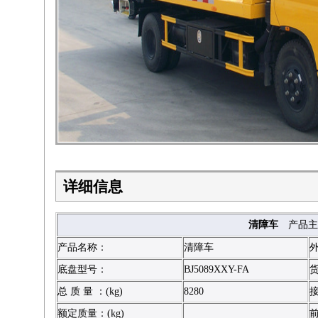
详细信息
清障车
产品主
产品名称：
清障车
外
底盘型号：
BJ5089XXY-FA
货
总 质 量 ：(kg)
8280
接
额定质量：(kg)
前