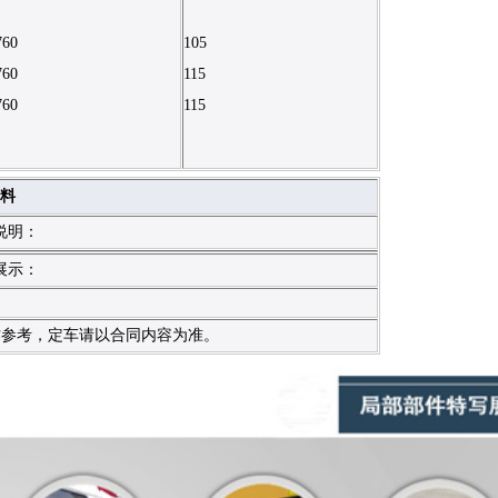
760
105
760
115
760
115
料
说明：
展示：
作参考，定车请以合同内容为准。