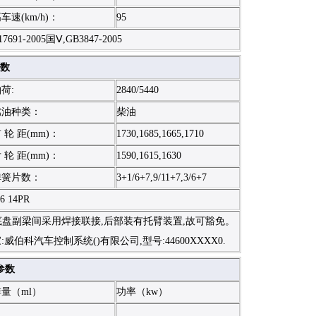
车速(km/h)：
95
7691-2005国Ⅴ,GB3847-2005
数
荷:
2840/5440
燃油种类：
柴油
 轮 距(mm)：
1730,1685,1665,1710
 轮 距(mm)：
1590,1615,1630
弹簧片数：
3+1/6+7,9/11+7,3/6+7
16 14PR
护与底盘副梁间采用焊接联接,后部装有托臂装置,故可豁免。
威伯科汽车控制系统()有限公司,型号:44600XXXX0.
参数
量（ml）
功率（kw）