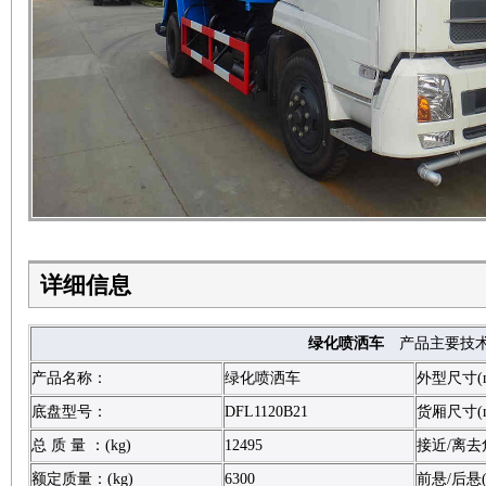
详细信息
绿化喷洒车
产品主要技
产品名称：
绿化喷洒车
外型尺寸(
底盘型号：
DFL1120B21
货厢尺寸(
总 质 量 ：(kg)
12495
接近/离去角
额定质量：(kg)
6300
前悬/后悬(