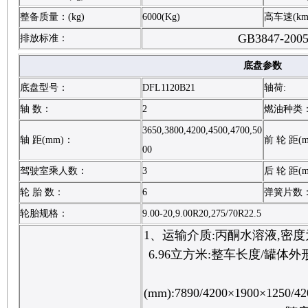
整备质量：(kg)
6000(Kg)
高车速(km
GB3847-200
排放标准：
底盘参数
底盘型号：
DFL1120B21
轴荷:
轴 数：
2
燃油种类
3650,3800,4200,4500,4700,50
轴 距(mm)：
前 轮 距(
00
驾驶室乘人数：
3
后 轮 距(
轮 胎 数：
6
弹簧片数
轮胎规格：
9.00-20,9.00R20,275/70R22.5
1、运输介质:丙酮水溶液,密度
6.96立方米:整车长度/罐体
(mm):7890/4200×1900×1250/42