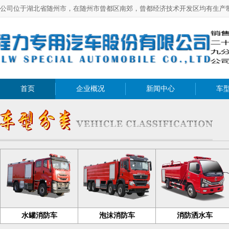
公司位于湖北省随州市，在随州市曾都区南郊，曾都经济技术开发区均有生产
首页
企业概况
新闻中心
车
水罐消防车
泡沫消防车
消防洒水车