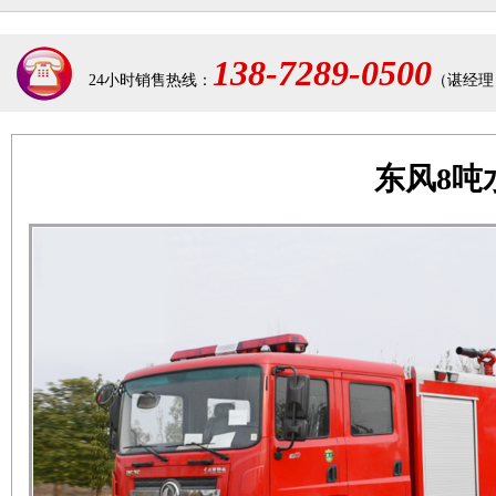
138-7289-0500
24小时销售热线：
（谌经理
东风8