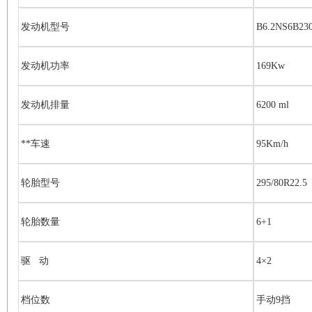
发动机型号
B6.2NS6B23
发动机功率
169Kw
发动机排量
6200 ml
**车速
95Km/h
轮胎型号
295/80R22.5
轮胎数量
6+1
驱 动
4×2
档位数
手动9挡