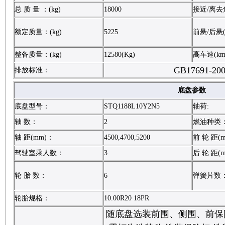
总 质 量 ：(kg)
18000
接近/离去角
额定质量：(kg)
5225
前悬/后悬(
整备质量：(kg)
12580(Kg)
高车速(km
GB17691-20
排放标准：
底盘参数
底盘型号：
STQ1188L10Y2N5
轴荷:
轴 数：
2
燃油种类
轴 距(mm)：
4500,4700,5200
前 轮 距(
驾驶室乘人数：
3
后 轮 距(
轮 胎 数：
6
弹簧片数
轮胎规格：
10.00R20 18PR
随底盘选装前围、侧围、前保险