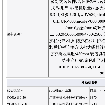
雾灯为选装件.选装保险杠.选
式吊机:型号/吊机质量(kg)/大起升载
6.3III,SQS-6.3III,URV630,ni
8III,URV800,nicoleV800
(mm)/后悬(mm)对应关系:
二.8820/5600,5800/4700/2580;
整车说明：
护栏材料材质:侧护栏和后护栏材
和后护栏连接方式都为螺栓连接;
防护离地高度:480mm.安装
统生产厂家:东风电子科技
1010.YC6JA180-50,
29
发动机参数
发动机型号
发动机生产企业
排量（ml
YC6JA180-50
广西玉柴机器股份有限公司
6870
YC4EG170-50
广西玉柴机器股份有限公司
4730